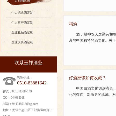
定制酒案例
个人纪念酒定制
个人喜寿酒定制
喝酒
企业礼品酒定制
酒，继神农氏之勤劳和
衰的中国独特的酒文化。关于酒
企业庆典酒定制
联系玉祁酒业
好酒应该如何收藏？
咨询热线：
0510-83881642
中国白酒文化源远流长
传真：0510-83887149
化的敬仰、对历史的珍藏、对美
QQ：944038018
邮箱：944038018@qq.com
地址：无锡市惠山区玉祁街道绛脚下