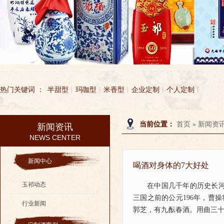
热门关键词 ：
半甜型
玛咖型
米香型
企业定制
个人定制
当前位置：
首页
»
新闻资
新闻资讯
无锡市玉祁酒业有限公司
玉祁酒业
NEWS CENTER
新闻中心
喝酒对身体的7大好处
玉祁动态
在中国几千年的历史长
三国之前的公元196年，曹
行业新闻
郭芝，有九酝春酒。用曲三十
记载。....