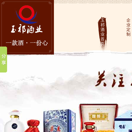
玉
企
祁
业
酒
定
业
制
首
页