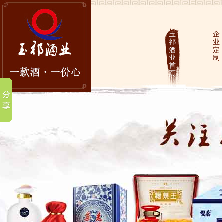
玉
企
祁
业
酒
定
业
制
首
页