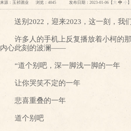
来源：玉祁酒业
浏览：
4045
发布日期：2023-01-06【
大
中
小
送别2022，迎来2023，这一刻，我
许多人的手机上反复播放着小柯的那
内心此刻的波澜——
“道个别吧，深一脚浅一脚的一年
让你哭笑不定的一年
悲喜重叠的一年
道个别吧