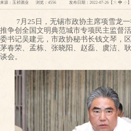
来源：玉祁酒业
浏览：
4556
发布日期：2022-07-26【
大
中
小
7月25日，无锡市政协主席项雪龙一
推争创全国文明典范城市专项民主监督
委书记吴建元，市政协秘书长钱文琴，
茅春荣、孟栋、张晓阳、赵磊、虞洁、
谈会。