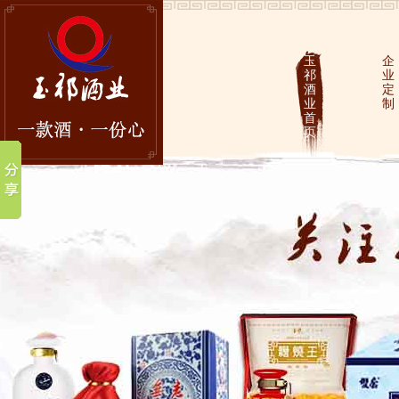
玉
企
祁
业
酒
定
业
制
首
页