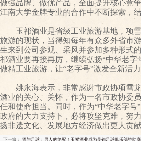
做强品牌、做优产品，全面提升核心竞
江南大学金牌专业的合作中不断探索，
玉祁酒业是省级工业旅游基地，项雪
旅游的现状，当得知每年有众多外省市
生来到公司参观、采风并参加多种形式
祁酒业要再接再厉，继续弘扬“中华老字
做精工业旅游，让“老字号”激发全新活
姚永海表示，非常感谢市政协项雪龙
酒业的关心、关怀，作为一名市政协委
任和使命担当。同时，作为“中华老字号
政府的大力支持下，必将攻坚克难，努
扬非遗文化、发展地方经济做出更大贡
下一篇：
酒与足球：男人的绝配！玉祁酒业成为吴钩足球俱乐部赞助商