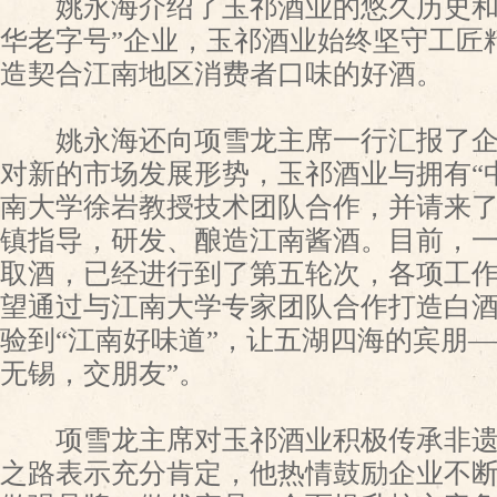
姚永海介绍了玉祁酒业的悠久历史和文
华老字号”企业，玉祁酒业始终坚守工匠
造契合江南地区消费者口味的好酒。
姚永海还向项雪龙主席一行汇报了企
对新的市场发展形势，玉祁酒业与拥有“
南大学徐岩教授技术团队合作，并请来
镇指导，研发、酿造江南酱酒。目前，
取酒，已经进行到了第五轮次，各项工
望通过与江南大学专家团队合作打造白
验到“江南好味道”，让五湖四海的宾朋
无锡，交朋友”。
项雪龙主席对玉祁酒业积极传承非遗
之路表示充分肯定，他热情鼓励企业不