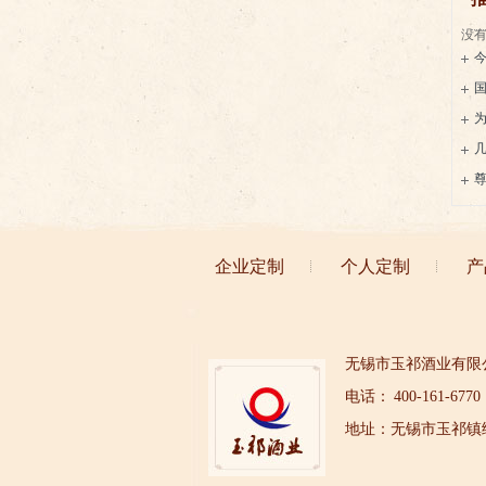
没有
用
酱
和
企业定制
个人定制
产
无锡市玉祁酒业有限
电话： 400-161-6770
地址：无锡市玉祁镇绛