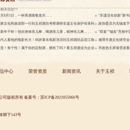
/ RECOMMENDED NEWS
相关信息!!!
今天8月1日，一杯美酒致敬老兵……
“非遗活化创新”新
国家文化和旅游部一行到玉祁酒坊考察调研非遗文化保护传承利
政协委员为无锡老字
工作
为新年干杯！祝你身体倍儿棒，喝酒倍儿香，精神倍儿爽……
播“锡”味工商文化
“双套”“锡友”亮
几代人看他的电影长大！88岁著名电影演员到玉祁酒坊品尝江南
业展位
湘潭市酒文化研究会
酒
尊贵！有个性！属于你的定制酒，拥有了吗？看玉祁酒业为企业
姚永海
市政协主席项雪龙看
个人打造的这些酒……
牌专业携手合
品中心
荣誉资质
新闻资讯
关于玉祁
公司版权所有
备案号：苏ICP备2021055066号
脚下143号