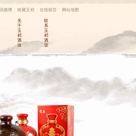
讯微博
收藏玉祁
在线留言
网站地图
关
联
于
系
玉
玉
祁
祁
酒
酒
业
业