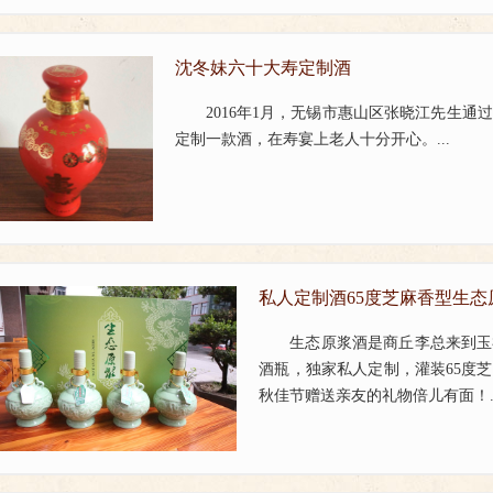
沈冬妹六十大寿定制酒
2016年1月，无锡市惠山区张晓江先生
定制一款酒，在寿宴上老人十分开心。...
私人定制酒65度芝麻香型生
生态原浆酒是商丘李总来到玉
酒瓶，独家私人定制，灌装65度
秋佳节赠送亲友的礼物倍儿有面！..