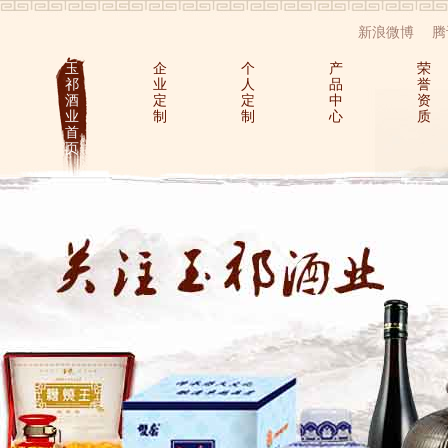
新浪微博
腾
玉
企
个
产
荣
祁
业
人
品
誉
酒
定
定
中
资
业
制
制
心
质
首
页