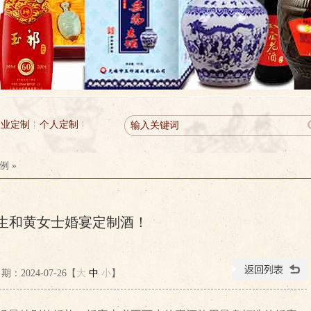
企业定制
个人定制
例
»
生和黄女士婚宴定制酒！
：2024-07-26【
大
中
小
】