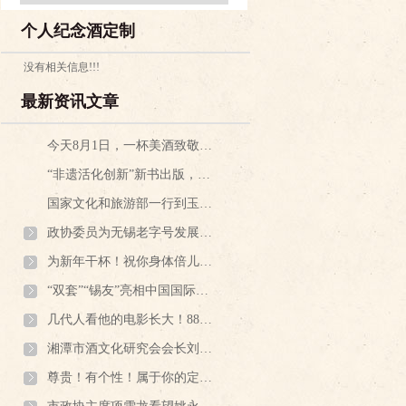
个人纪念酒定制
没有相关信息!!!
最新资讯文章
今天8月1日，一杯美酒致敬老兵……
“非遗活化创新”新书出版，玉祁酒业代表首发式现场分享经验
国家文化和旅游部一行到玉祁酒坊考察调研非遗文化保护传承利用工作
政协委员为无锡老字号发展鼓与呼：打造老字号集聚街区，传播“锡”味工商文化
为新年干杯！祝你身体倍儿棒，喝酒倍儿香，精神倍儿爽……
“双套”“锡友”亮相中国国际进口博览会，许昆林省长莅临玉祁酒业展位
几代人看他的电影长大！88岁著名电影演员到玉祁酒坊品尝江南酱酒
湘潭市酒文化研究会会长刘义彬一行拜会无锡酒文化研究会会长姚永海
尊贵！有个性！属于你的定制酒，拥有了吗？看玉祁酒业为企业和个人打造的这些酒……