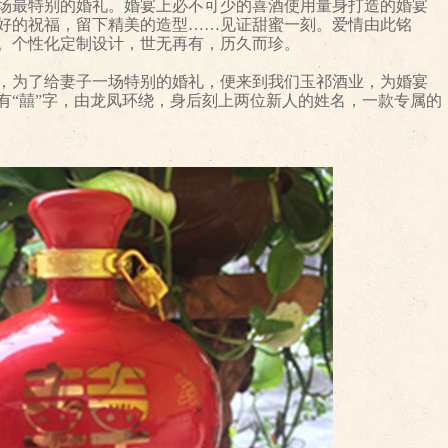
最特别的婚礼。婚宴上必不可少的喜酒使用量身打造的婚宴
好的祝福，留下精美的造型……见证甜蜜一刻。爱情由此铭
。个性化定制设计，世无再有，历久而珍。
为了给妻子一场特别的婚礼，便来到我们玉祁酒业，为婚宴
有“囍”字，由龙凤环绕，身后刻上两位新人的姓名，一款专属的