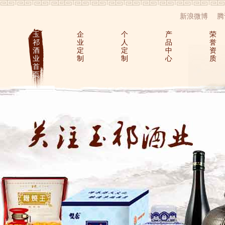
新浪微博
腾
玉
企
个
产
荣
祁
业
人
品
誉
酒
定
定
中
资
业
制
制
心
质
首
页