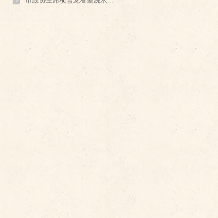
市政协主席项雪龙看望姚永海委员，寄语“老字号”与江南大学金牌专业携手合