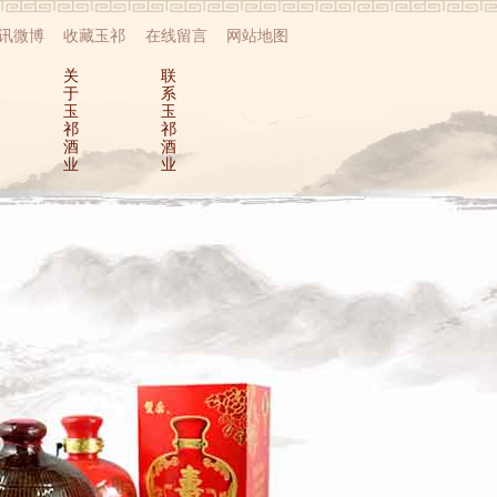
讯微博
收藏玉祁
在线留言
网站地图
关
联
于
系
玉
玉
祁
祁
酒
酒
业
业