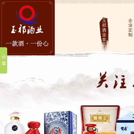
玉
企
祁
业
酒
定
业
制
首
页