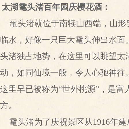
太湖鼋头渚百年园庆樱花酒：
鼋头渚就位于南犊山西端，山形
临水，好像一只巨大鼋头伸出水面
头渚独占地势，在这里可以眺望太
动，如同仙境一般，令人心驰神往
这里早已被称为“世外桃源”，是富
方
。
鼋头渚为了庆祝景区从1916年建