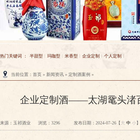
热门关键词 ：
半甜型
玛咖型
米香型
企业定制
个人定制
当前位置
：
首页
»
新闻资讯
»
定制酒案例
»
无锡市玉祁酒业有限公司
玉祁酒业
企业定制酒——太湖鼋头渚
来源：玉祁酒业
浏览：
3296
发布日期：2024-07-26【
大
中
小