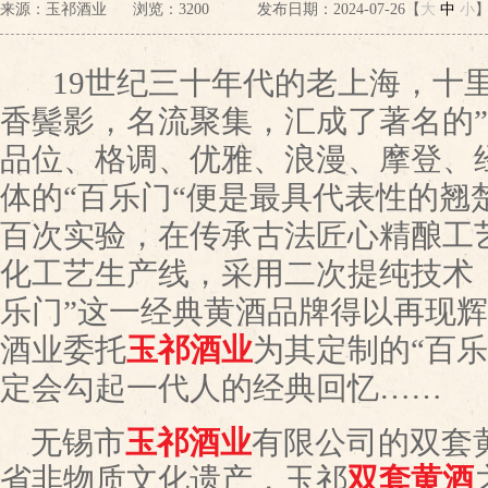
来源：玉祁酒业
浏览：
3200
发布日期：2024-07-26【
大
中
小
19世纪三十年代的老上海，十
香鬓影，名流聚集，汇成了著名的”
品位、格调、优雅、浪漫、摩登、
体的“百乐门“便是最具代表性的翘
百次实验，在传承古法匠心精酿工
化工艺生产线，采用二次提纯技术，
乐门”这一经典黄酒品牌得以再现
酒业委托
玉祁酒业
为其定制的“百
定会勾起一代人的经典回忆……
无锡市
玉祁酒业
有限公司的双套
省非物质文化遗产，玉祁
双套黄酒