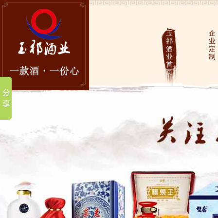
玉
企
祁
业
酒
定
业
制
首
页