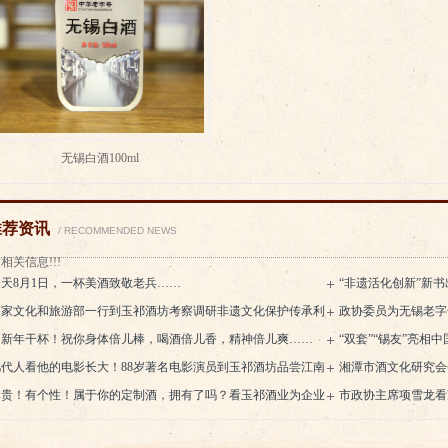
无锡白酒100ml
推荐资讯
/ RECOMMENDED NEWS
相关信息!!!
今天8月1日，一杯美酒致敬老兵……
“非遗活化创新”新
国家文化和旅游部一行到玉祁酒坊考察调研非遗文化保护传承利
政协委员为无锡老字
工作
为新年干杯！祝你身体倍儿棒，喝酒倍儿香，精神倍儿爽……
播“锡”味工商文化
“双套”“锡友”亮
几代人看他的电影长大！88岁著名电影演员到玉祁酒坊品尝江南
业展位
湘潭市酒文化研究会
酒
尊贵！有个性！属于你的定制酒，拥有了吗？看玉祁酒业为企业
姚永海
市政协主席项雪龙看
个人打造的这些酒……
牌专业携手合