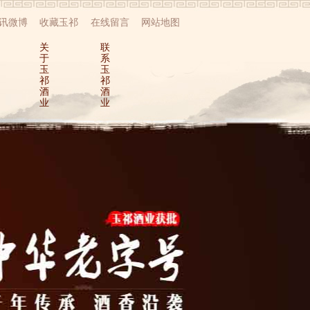
讯微博
收藏玉祁
在线留言
网站地图
关
联
于
系
玉
玉
祁
祁
酒
酒
业
业