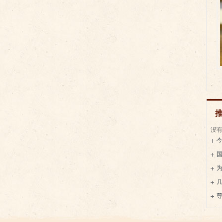
没有
用
酱
和