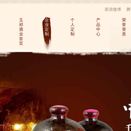
新浪微博
腾
玉
企
个
产
荣
祁
业
人
品
誉
酒
定
定
中
资
业
制
制
心
质
首
页