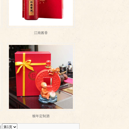
江南酱香
猴年定制酒
到