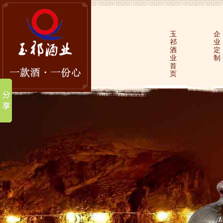
玉
企
祁
业
酒
定
业
制
首
页