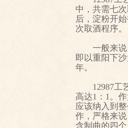
中，共需七次
后，淀粉开始
次取酒程序。
一般来说，
即以重阳下沙
年。
12987工
高达1：1。
应该纳入到整
作，严格来说
含制曲的四个