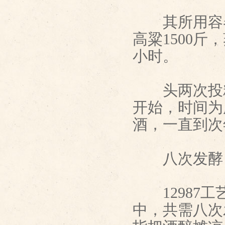
其所用容器，
高粱1500
小时。
头两次投粮
开始，时间为
酒，一直到次
八次发酵
12987工
中，共需八次