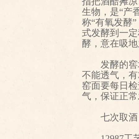
指把酒醅摊凉
生物，是“产
称“有氧发酵
式发酵到一定
酵，意在吸地
发酵的窖坑
不能透气，有3
窑面要每日检
气，保证正常
七次取酒
12987工