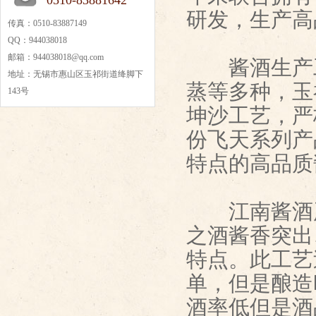
0510-83881642
研发，生产高
传真：0510-83887149
QQ：944038018
邮箱：944038018@qq.com
酱酒生产工
地址：无锡市惠山区玉祁街道绛脚下
蒸等多种，玉
143号
坤沙工艺，严
份飞天系列产
特点的高品质
江南酱酒严
之酒酱香突出
特点。此工艺过
单，但是酿造
酒率低但是酒