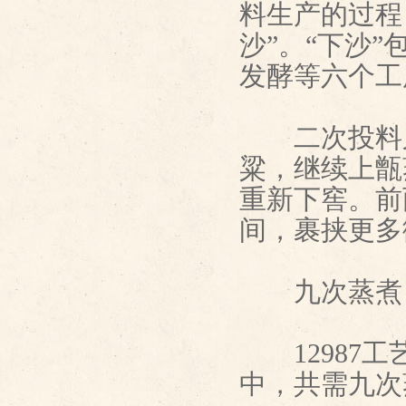
料生产的过程
沙”。“下沙
发酵等六个工
二次投料又叫
粱，继续上甑
重新下窖。前
间，裹挟更多
九次蒸煮
12987工
中，共需九次